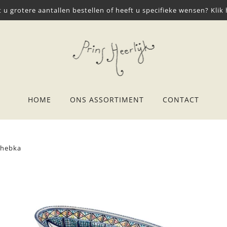
t u grotere aantallen bestellen of heeft u specifieke wensen? Klik 
HOME
ONS ASSORTIMENT
CONTACT
Shebka