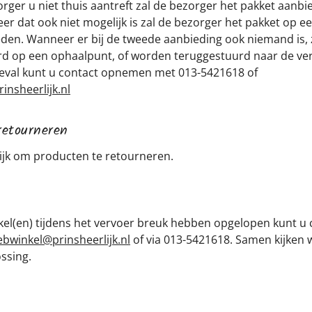
ger u niet thuis aantreft zal de bezorger het pakket aanbi
r dat ook niet mogelijk is zal de bezorger het pakket op
en. Wanneer er bij de tweede aanbieding ook niemand is, z
d op een ophaalpunt, of worden teruggestuurd naar de ver
t geval kunt u contact opnemen met 013-5421618 of
nsheerlijk.nl
retourneren
lijk om producten te retourneren.
el(en) tijdens het vervoer breuk hebben opgelopen kunt u 
bwinkel@prinsheerlijk.nl
of via 013-5421618. Samen kijken 
ssing.