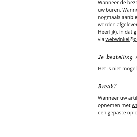
Wanneer de bezor
uw buren. Wannee
nogmaals aanbied
worden afgelever
Heerlijk). In da
via
webwinkel@pri
Je bestelling 
Het is niet moge
Breuk?
Wanneer uw artik
opnemen met
we
een gepaste oplo