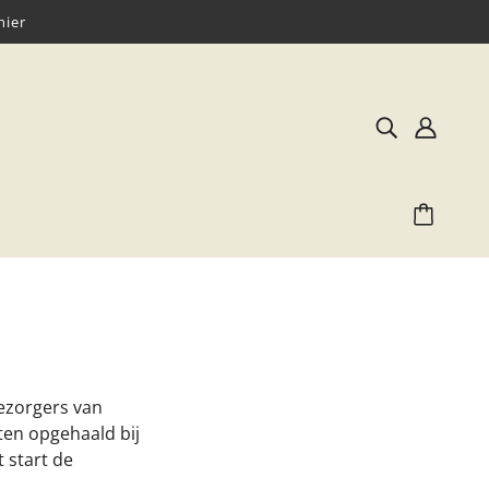
hier
ezorgers van
ten opgehaald bij
 start de