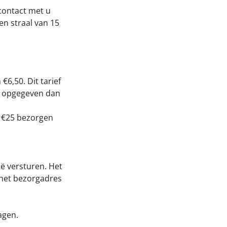
 contact met u
en straal van 15
6,50. Dit tarief
n opgegeven dan
f €25 bezorgen
ië versturen. Het
 het bezorgadres
agen.