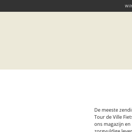
Wil
De meeste zendin
Tour de Ville Fi
ons magazijn en 
zorgvuldige lever