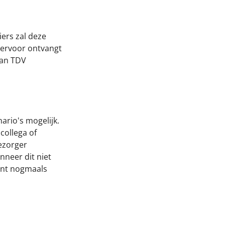
ers zal deze
iervoor ontvangt
van TDV
ario's mogelijk.
 collega of
bezorger
nneer dit niet
ment nogmaals