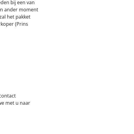
eden bij een van
 een ander moment
al het pakket
koper (Prins
contact
we met u naar