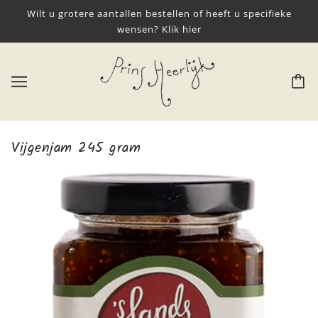
Wilt u grotere aantallen bestellen of heeft u specifieke
wensen? Klik hier
Vijgenjam 245 gram